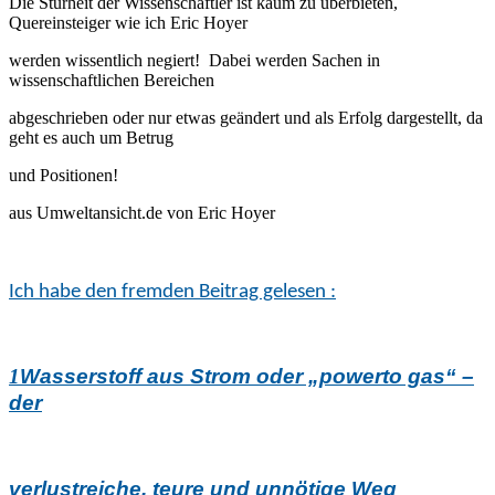
Die Sturheit der Wissenschaftler ist kaum zu überbieten,
Quereinsteiger wie ich Eric Hoyer
werden wissentlich negiert! Dabei werden Sachen in
wissenschaftlichen Bereichen
abgeschrieben oder nur etwas geändert und als Erfolg dargestellt, da
geht es auch um Betrug
und Positionen!
aus Umweltansicht.de von Eric Hoyer
Ich habe den fremden Beitrag gelesen :
1
Wasserstoff aus Strom oder „power
to gas“
–
der
verlustreiche,
teure
und unnötige
W
eg