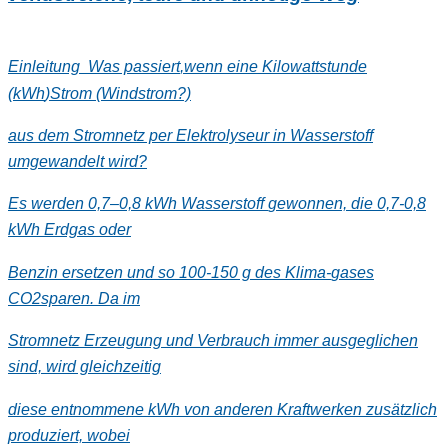
Einleitung
Was passiert
,
wenn eine Kilowattstunde
(
kWh
)
Strom (Windstrom?)
aus dem Stromn
etz per
Elektrolyseur in Wasserstoff
umgewandelt wird?
Es werden 0,7
–
0,8 kWh Wasserstoff
gewonnen, die 0,7
-
0,8
kWh Erdgas oder
Benzin ersetzen und so 100
-
150 g
des Klima
-
gases
CO
2
sparen. Da im
Stromn
etz Erzeugung und Verbrauch immer ausgeglichen
sin
d,
wird gleichzeitig
die
se
entnommene
kWh von anderen Kraftwerken zusätzlich
produziert,
wobei