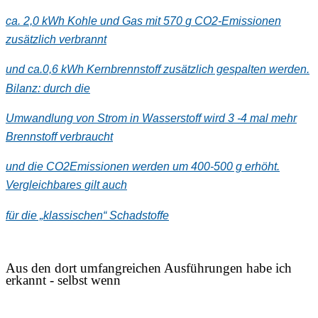
ca
. 2,0 kWh Kohle und Gas mit 570
g CO
2
-
Emissionen
zusätzlich
verbrannt
und ca
.
0,6 kWh
Kernbrennstoff zusätzlich gespalt
en werden.
Bilanz: durch
die
Umwandlung von
Strom in
Wasserstoff wird 3
-
4 mal mehr
Brennstoff verbraucht
und die CO
2
Emissionen
werden um 400
-
500 g erhöht.
Vergleichbares
gilt auch
für die „klassischen“ Schadstoffe
Aus den dort umfangreichen Ausführungen habe ich
erkannt - selbst wenn