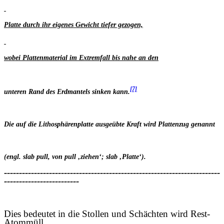
Platte durch ihr eigenes Gewicht tiefer gezogen,
wobei Plattenmaterial im Extremfall bis nahe an den
[7]
unteren Rand des Erdmantels sinken kann.
Die auf die Lithosphärenplatte ausgeübte Kraft wird Plattenzug genannt
(engl. slab pull, von pull ‚ziehen‘; slab ‚Platte‘).
------------------------------------------------------------------------
-------------------------
Dies bedeutet in die Stollen und Schächten wird Rest-
Atommüll